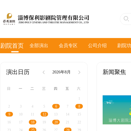
剧院首页
全部演出
会员专区
公司介绍
剧院
演出日历
新闻聚焦
2026年8月
日
一
二
三
四
五
六
1
2
3
4
5
7
6
8
10
11
13
14
15
9
12
16
17
19
21
22
18
20
23
24
26
27
29
25
28