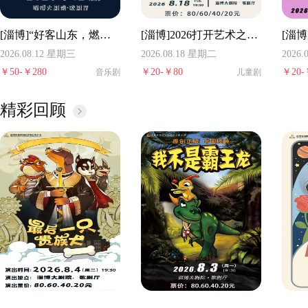
[淄博]“好客山东，燃情淄博”2026城市艺术节演出季▪音乐剧《福尔摩斯的音乐探险》
[淄博]2026打开艺术之门——国家艺术基金木偶剧《勇敢的马可波罗》
2026.08.12 星期三
2026.08.18 星期二
2026
￥
50-
￥
280
￥
20-
￥
80
￥
20-
音乐剧
儿童剧
精彩回顾