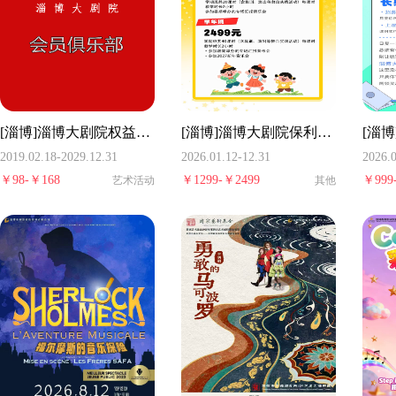
[淄博]淄博大剧院权益会员
[淄博]淄博大剧院保利少儿合唱团新生报名
2019.02.18-2029.12.31
2026.01.12-12.31
2026.0
￥
98-
￥
168
￥
1299-
￥
2499
￥
999
艺术活动
其他